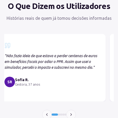
O Que Dizem os Utilizadores
Histórias reais de quem já tomou decisões informadas
"
Descobri que o meu PPR antigo tinha comissões
escondidas que comiam grande parte dos ganhos. O
comparador mostrou-me alternativas com custos muito
mais baixos.
"
Carlos M.
CM
Engenheiro, 45 anos